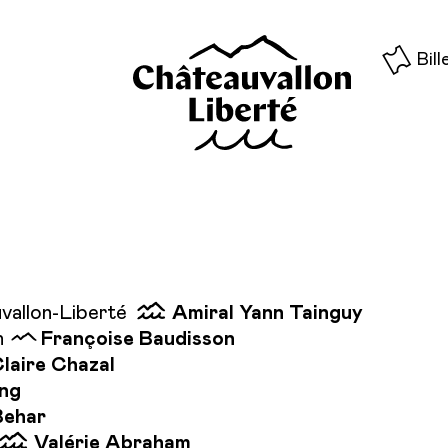
Bill
uvallon-Liberté
Amiral Yann Tainguy
n
Françoise Baudisson
laire Chazal
ing
Behar
Valérie Abraham