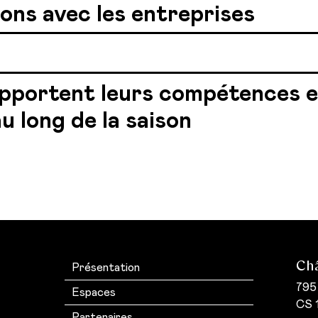
ons avec les entreprises
 apportent leurs compétences e
u long de la saison
Châ
Présentation
795
Espaces
CS 1
Partenaires