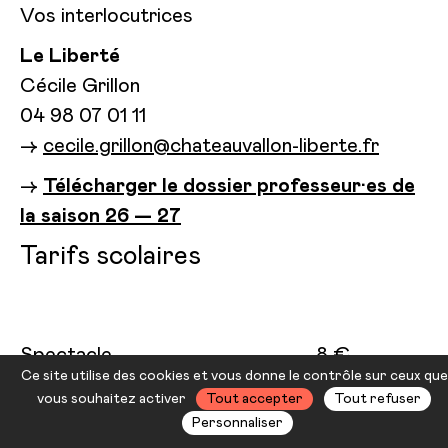
Vos interlocutrices
Le Liberté
Cécile Grillon
04 98 07 01 11
→
cecile.grillon@chateauvallon-liberte.fr
→
Télécharger le dossier professeur·es de
la saison 26 — 27
Tarifs scolaires
Spectacle
8 €
Ce site utilise des cookies et vous donne le contrôle sur ceux que
Ciné Théma
3 €
vous souhaitez activer
Tout accepter
Tout refuser
Personnaliser
Conférences, tables rondes,
GRATUIT
visites guidées des théâtres,