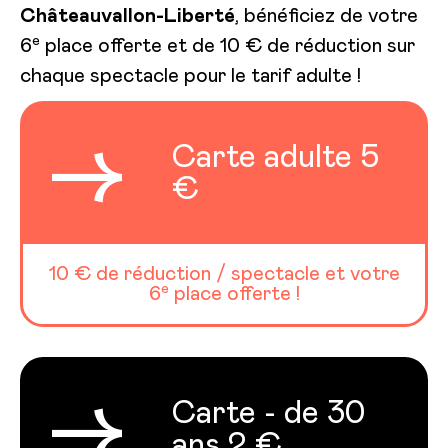
Châteauvallon-Liberté
, bénéficiez de votre
e
6
place offerte et de 10 € de réduction sur
chaque spectacle pour le tarif adulte !
→
Carte adulte 5
€
10 € de réduction / spectacle et votre
e
6
place offerte !
→
Carte - de 30
ans 2 €