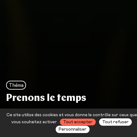
Théma
Prenons le temps
Théma #49
Ce site utilise des cookies et vous donne le contrôle sur ceux que
Jusqu'au 29 juillet 2025
vous souhaitez activer
Tout accepter
Tout refuser
Personnaliser