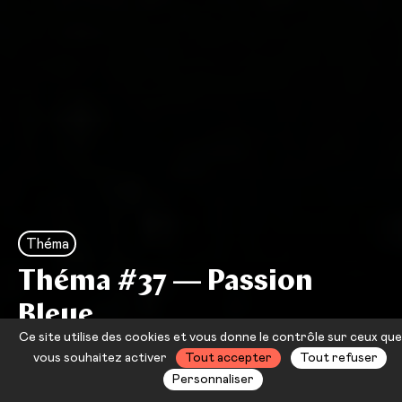
Théma
Théma #37 — Passion
Bleue
Ce site utilise des cookies et vous donne le contrôle sur ceux que
24 sept. — 28 mars
vous souhaitez activer
Tout accepter
Tout refuser
Personnaliser