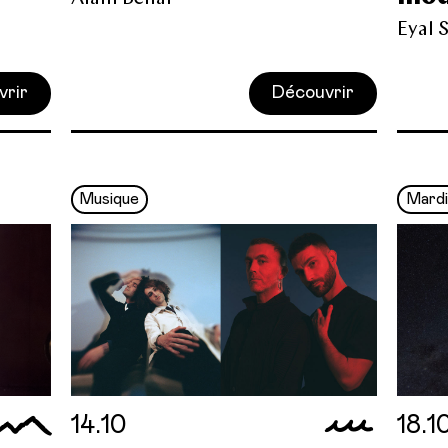
Eyal 
vrir
Découvrir
Musique
Mardi
14.10
18.1