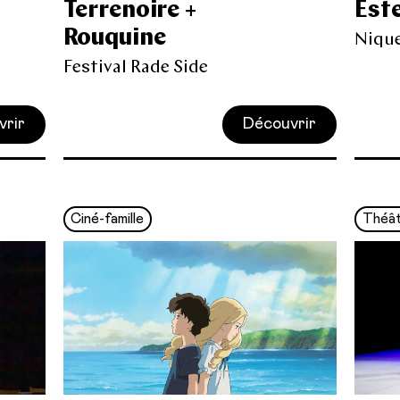
Terrenoire +
Este
Rouquine
Nique
Festival Rade Side
vrir
Découvrir
Ciné-famille
Théâ