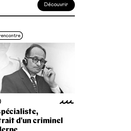
Découvrir
rencontre
0
pécialiste,
rait d'un criminel
erne