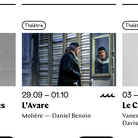
Théâtre
Théâ
29.09 – 01.10
03 –
es
L’Avare
Le 
Molière — Daniel Benoin
Vanes
Davi