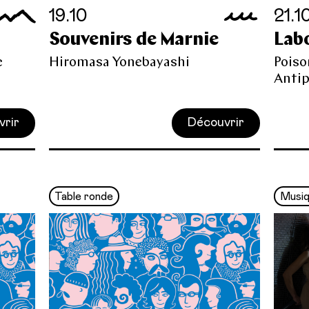
19.10
21.1
Souvenirs de Marnie
Lab
e
Hiromasa Yonebayashi
Poiso
Antip
vrir
Découvrir
Table ronde
Musi