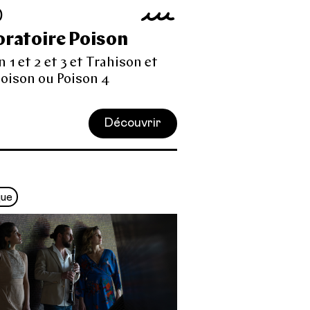
0
oratoire Poison
n 1 et 2 et 3 et Trahison et
oison ou Poison 4
Découvrir
que