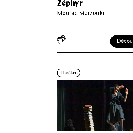
Zéphyr
Mourad Merzouki
Décou
Théâtre