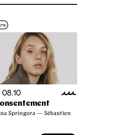
tre
 08.10
Consentement
sa Springora — Sébastien
s