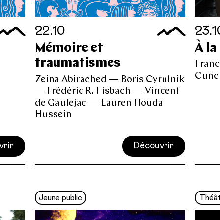
22.10
23.1
Mémoire et
À la
traumatismes
Franc
Cunci
e
Zeina Abirached — Boris Cyrulnik
— Frédéric R. Fisbach — Vincent
de Gaulejac — Lauren Houda
Hussein
vrir
Découvrir
Jeune public
Théâ