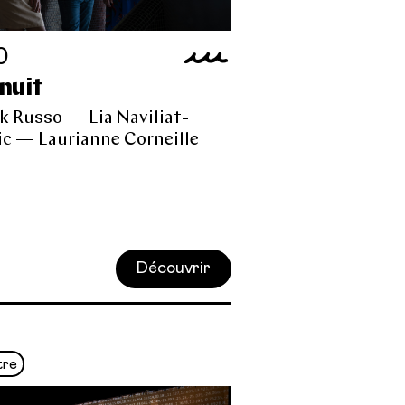
0
 nuit
k Russo — Lia Naviliat-
c — Laurianne Corneille
Découvrir
tre