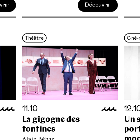
vrir
Découvrir
Théâtre
Ciné-
11.10
12.1
La gigogne des
Un s
tontines
port
mod
Alain Béhar