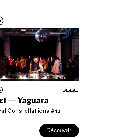
e
9
set — Yaguara
val Constellations #12
Découvrir