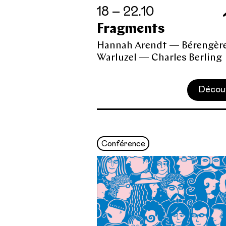
18 – 22.10
Fragments
Hannah Arendt — Bérengèr
Warluzel — Charles Berling
Décou
Conférence