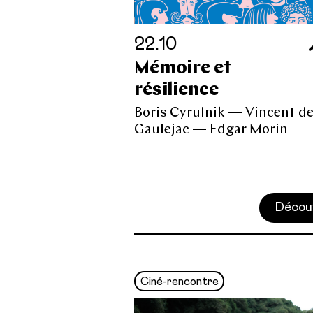
22.10
Mémoire et
résilience
Boris Cyrulnik — Vincent d
Gaulejac — Edgar Morin
Décou
Ciné-rencontre