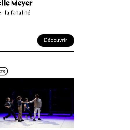
lle Meyer
r la fatalité
Découvrir
tre