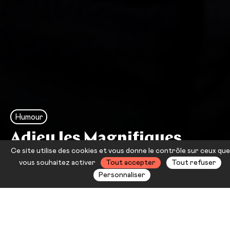
Humour
Adieu les Magnifiques
Ce site utilise des cookies et vous donne le contrôle sur ceux que
Michel Boujenah
vous souhaitez activer
Tout accepter
Tout refuser
Personnaliser
En 1983, Michel Boujenah avait
promis de revenir tous les vingt ans