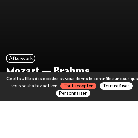
Afterwork
Mozart — Brahms
Ce site utilise des cookies et vous donne le contrôle sur ceux que
Opéra de Toulon
vous souhaitez activer
Tout accepter
Tout refuser
Personnaliser
Châteauvallon vous convie à un
afterwork autour d’une
proposition musicale. Un moment