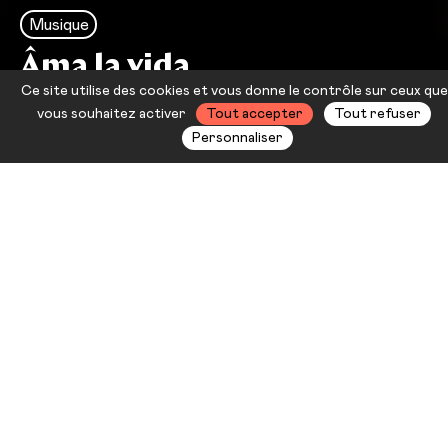
Musique
Âma la vida
Ce site utilise des cookies et vous donne le contrôle sur ceux que
Kiko Ruiz
vous souhaitez activer
Tout accepter
Tout refuser
Personnaliser
e
Dans le cadre de la 14
édition des
Nuits Flamencas — direction
artistique Juan Carmona