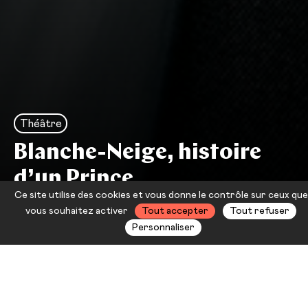
Théâtre
Blanche-Neige, histoire
d’un Prince
Ce site utilise des cookies et vous donne le contrôle sur ceux que
[SUSPENDU]
vous souhaitez activer
Tout accepter
Tout refuser
Personnaliser
Après Grimm et Walt Disney, Marie
Dilasser et Michel Raskine