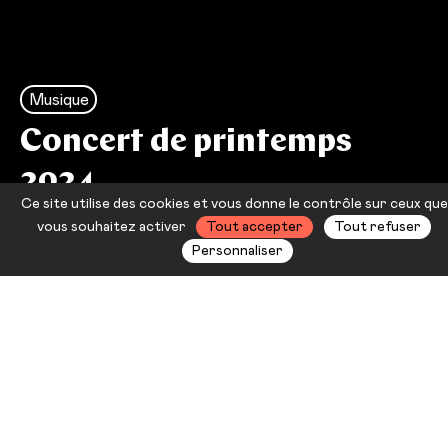
Musique
Concert de printemps
2024
Ce site utilise des cookies et vous donne le contrôle sur ceux que
Orchestre d’Harmonie d’Ollioules
vous souhaitez activer
Tout accepter
Tout refuser
Personnaliser
L’Orchestre d’Harmonie
d’Ollioules vous donne rendez-
vous pour son traditionnel concert
de Printemps le samedi 6 avril
2024. Une soirée au profit du