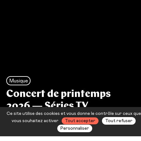
Musique
Concert de printemps
2026 — Séries TV
Ce site utilise des cookies et vous donne le contrôle sur ceux que
Orchestre d'Harmonie d'Ollioules
vous souhaitez activer
Tout accepter
Tout refuser
Personnaliser