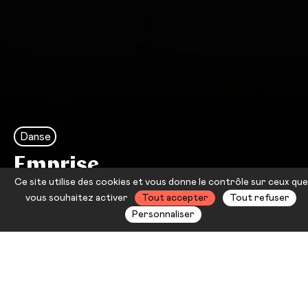
Danse
Emprise
Ce site utilise des cookies et vous donne le contrôle sur ceux que
Maxime Cozic
vous souhaitez activer
Tout accepter
Tout refuser
Personnaliser
Jeune danseur remarquable
opérant un aller-retour entre les
codes de la danse hip-hop et la