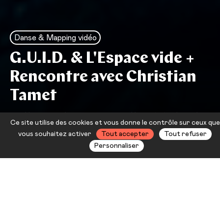
Danse & Mapping vidéo
G.U.I.D. & L'Espace vide +
Rencontre avec Christian
Tamet
Ballet Preljocaj — Caillou Michael
Ce site utilise des cookies et vous donne le contrôle sur ceux que
Varlet & Nacim Battou
vous souhaitez activer
Tout accepter
Tout refuser
Personnaliser
Pour cette soirée Noctambule du
Festival d’été, retrouvez une
proposition de danse du