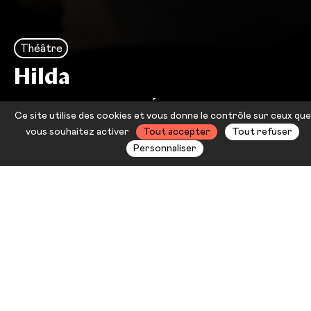
Théâtre
Hilda
Marie NDiaye — Élisabeth
Ce site utilise des cookies et vous donne le contrôle sur ceux que
Chailloux — Natalie Dessay
vous souhaitez activer
Tout accepter
Tout refuser
Personnaliser
Rencontre entre trois femmes
puissantes : l’autrice Marie
NDiaye, la metteuse en scène
Élisabeth Chailloux et la cantatrice
et comédienne Natalie Dessay. Un
fascinant voyage au cœur d’une