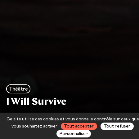
Théâtre
I Will Survive
Jean-Christophe Meurisse — Les
Ce site utilise des cookies et vous donne le contrôle sur ceux que
Chiens de Navarre
vous souhaitez activer
Tout accepter
Tout refuser
Personnaliser