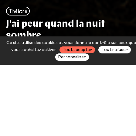
Théâtre
J'ai peur quand la nuit
sombre
Ce site utilise des cookies et vous donne le contrôle sur ceux que
Édith Amsellem
vous souhaitez activer
Tout accepter
Tout refuser
Personnaliser
Les ombres s’allongent dans le parc
où la ville cède à la nature un peu de
vie sauvage. La nuit, on n’y traîne
pas, surtout quand on est « une
ﬁlle bien ». Ou alors… à ses risques
et périls.