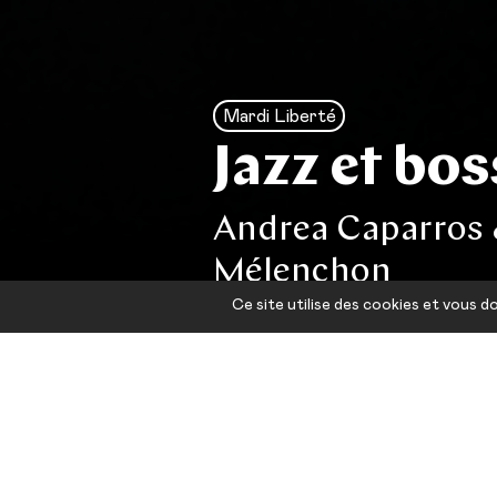
Mardi Liberté
Jazz et bo
Andrea Caparros 
Mélenchon
Ce site utilise des cookies et vous 
Le deuxième mard
pause-déjeuner a
d’un repas bio e