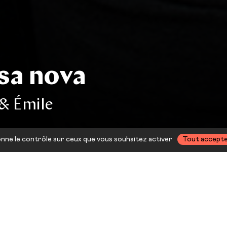
ssa nova
& Émile
donne le contrôle sur ceux que vous souhaitez activer
Tout accept
i du mois à midi, Le Liberté v
utour d’une performance artis
t local. Un moment propice à 