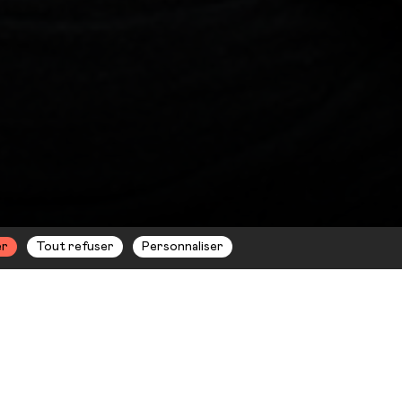
er
Tout refuser
Personnaliser
ous convie à une
tique, suivie
l’émerveillement