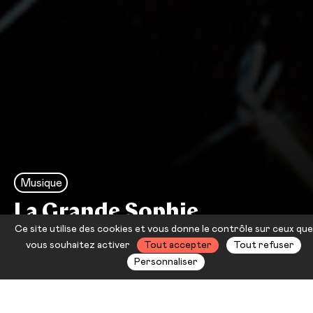
Musique
La Grande Sophie
Ce site utilise des cookies et vous donne le contrôle sur ceux que
Cet instant
vous souhaitez activer
Tout accepter
Tout refuser
Personnaliser
Depuis sa Victoire de la Révélation