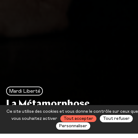
Mardi Liberté
La Métamorphose
Ce site utilise des cookies et vous donne le contrôle sur ceux que
Stéphanie Slimani
vous souhaitez activer
Tout accepter
Tout refuser
Personnaliser