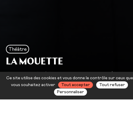
Théâtre
LA MOUETTE
Anton Tchekhov — Cyril Teste /
Ce site utilise des cookies et vous donne le contrôle sur ceux que
Collectif MxM
vous souhaitez activer
Tout accepter
Tout refuser
Personnaliser
Entre théâtre et cinéma, au
carrefour du réel et de la fiction, de
l’image et de la présence des corps,