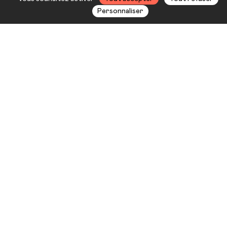
Personnaliser
En 1897, Arthur Schnitzler faisait
scandale avec
La Ronde
, une pièce
sur les libertés sexuelles dans la
société viennoise. Dans ce
spectacle, Johanny Bert donne un
coup de jeune à ce texte, célébrant
l’amour sous toutes ses formes.
Porté par six acteurs
marionnettistes, ce spectacle nous
donne à voir avec humour un
nouveau genre de marionnette.