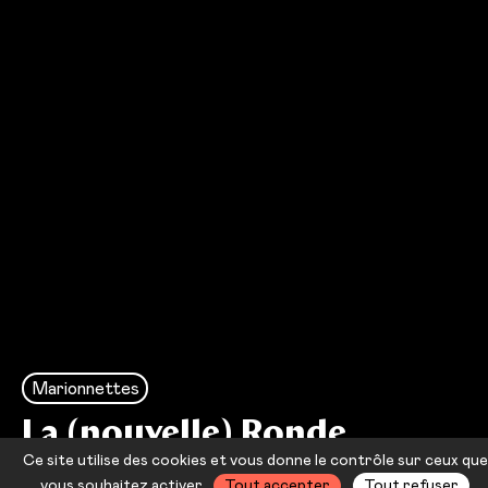
Marionnettes
La (nouvelle) Ronde
Ce site utilise des cookies et vous donne le contrôle sur ceux que
Yann Verburgh — Johanny Bert
vous souhaitez activer
Tout accepter
Tout refuser