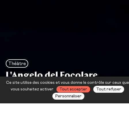
Théâtre
L'Angelo del Focolare
Ce site utilise des cookies et vous donne le contrôle sur ceux que
Emma Dante
vous souhaitez activer
Tout accepter
Tout refuser
Personnaliser
Oscillant entre farce et tragédie,
Emma Dante continue de poser son