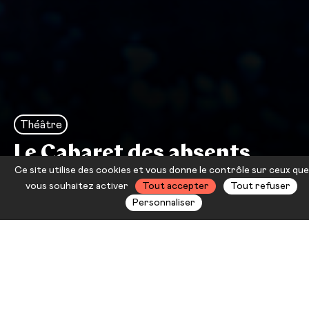
Théâtre
Le Cabaret des absents
Ce site utilise des cookies et vous donne le contrôle sur ceux que
François Cervantes
vous souhaitez activer
Tout accepter
Tout refuser
Personnaliser
Le romanesque qui est là, tout
près, le théâtre et la ville, le théâtre
et la vie, François Cervantes, avec
chaleur, ouvre notre capacité à