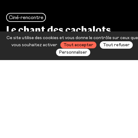
Ciné-rencontre
Le chant des cachalots
Ce site utilise des cookies et vous donne le contrôle sur ceux que
[SUSPENDU]
vous souhaitez activer
Tout accepter
Tout refuser
Personnaliser