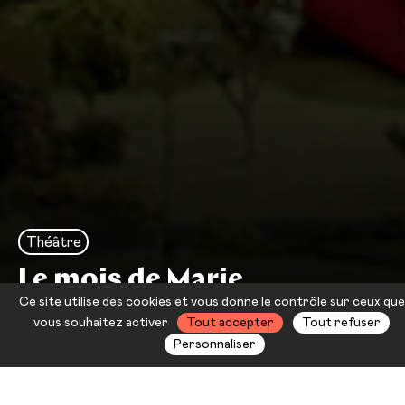
Théâtre
Le mois de Marie
Ce site utilise des cookies et vous donne le contrôle sur ceux que
L'autre Compagnie
vous souhaitez activer
Tout accepter
Tout refuser
Personnaliser
Le jour se lève dans une ambiance