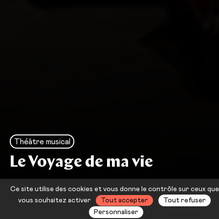
Théâtre musical
Le Voyage de ma vie
Gustave Flaubert — Daniel San
Ce site utilise des cookies et vous donne le contrôle sur ceux que
Pedro
vous souhaitez activer
Tout accepter
Tout refuser
Personnaliser