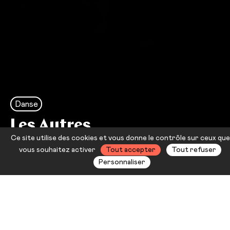
Danse
Les Autres
Ce site utilise des cookies et vous donne le contrôle sur ceux que
Kader Attou
vous souhaitez activer
Tout accepter
Tout refuser
Personnaliser
Vibratoire, sensible, épidermique,
la danse de Kader Attou mêle les
racines hip-hop et la danse