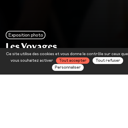
Exposition photo
Les Voyages
Ce site utilise des cookies et vous donne le contrôle sur ceux que
Samuel Buton – Collectif XY
vous souhaitez activer
Tout accepter
Tout refuser
Personnaliser
Depuis plus de quinze ans, le
Collectif XY développe son propre
langage acrobatique à travers la
pratique des portés. Avec leur
projet
Les Voyages
et dans le cadre