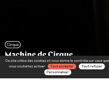
Cirque
Machine de Cirque
Ce site utilise des cookies et vous donne le contrôle sur ceux que
Machine de Cirque
vous souhaitez activer
Tout accepter
Tout refuser
Personnaliser
Depuis presque dix ans, les six
comédiens de Machine de Cirque,
venus tout droit du Québec,