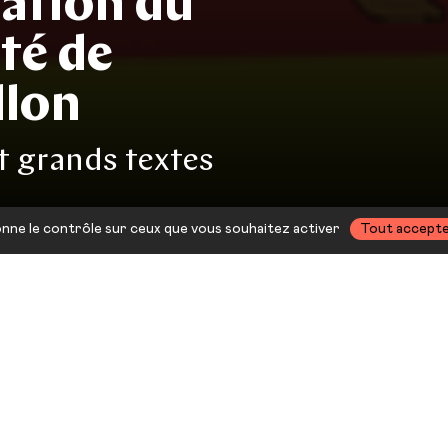
tion du
été de
llon
t grands textes
donne le contrôle sur ceux que vous souhaitez activer
Tout accept
 de Châteauvallon se déroulera
us vous donnons rendez-vous 
ésenter toute la programmati