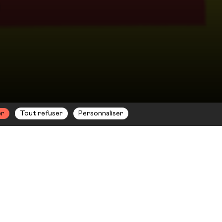
er
Tout refuser
Personnaliser
 du 22 juin au 30
samedi 26 mars à
on. Réservation