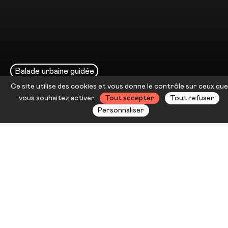
Balade urbaine guidée
Ce site utilise des cookies et vous donne le contrôle sur ceux que
Récit de voyage
vous souhaitez activer
Tout accepter
Tout refuser
Personnaliser
Vous voilà ici, convié·es à une
marche, à un voyage métropolitain
d’une journée, d’une scène à une
autre. Venez (re)découvrir un
chemin urbain vers Châteauvallon,
où l’architecture se télescope à la