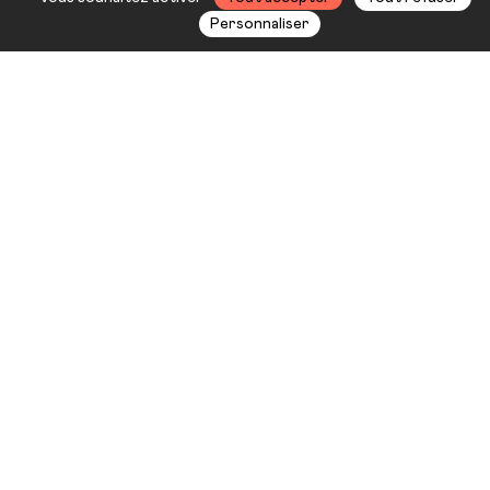
Personnaliser
Une longue chevauchée
circassienne à la frontière du
traditionnel et du contemporain
avec des répétitions comme des
spectacles, et inversement ! La
piste a le cœur qui bat, foulée par
une troupe d’acrobates et de
musiciens emportés par la même
fureur de cirque.