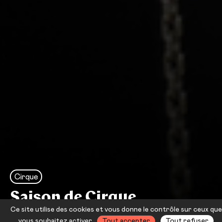
Cirque
Saison de Cirque
Ce site utilise des cookies et vous donne le contrôle sur ceux que
Cirque Aïtal
vous souhaitez activer
Tout accepter
Tout refuser