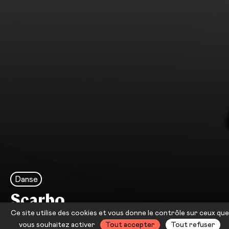
Danse
Scarbo
Ce site utilise des cookies et vous donne le contrôle sur ceux que
Festival Constellations #15
vous souhaitez activer
Tout accepter
Tout refuser