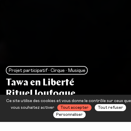
Projet participatif • Cirque • Musique
Tawa en Liberté
Rituel loufoque
Ce site utilise des cookies et vous donne le contrôle sur ceux que
Gratte Ciel
vous souhaitez activer
Tout accepter
Tout refuser
Personnaliser