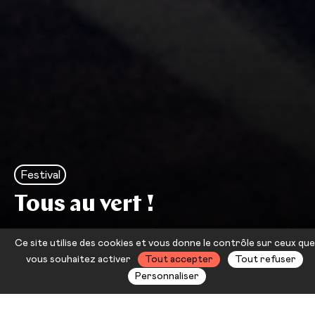
Festival
Tous au vert !
La Scène nationale s'engage pour la
Ce site utilise des cookies et vous donne le contrôle sur ceux que
transition écologique.
vous souhaitez activer
Tout accepter
Tout refuser
Personnaliser