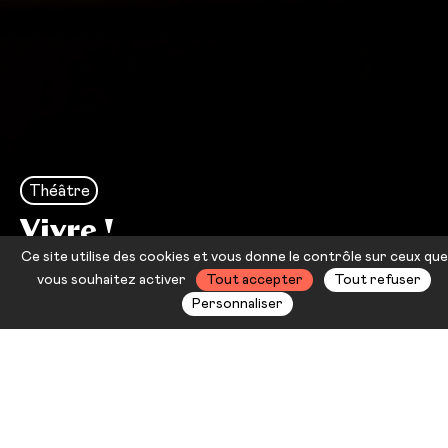
Théâtre
Vivre !
Ce site utilise des cookies et vous donne le contrôle sur ceux que
Charles Péguy — Frédéric Fisbach
vous souhaitez activer
Tout accepter
Tout refuser
Personnaliser
Nous sommes en 2026.
Catastrophes écologiques,
sanitaires et sociales, ont altéré la