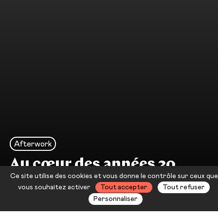
Afterwork
Au cœur des années 30
Ce site utilise des cookies et vous donne le contrôle sur ceux que
Musique de chambre
vous souhaitez activer
Tout accepter
Tout refuser
Personnaliser