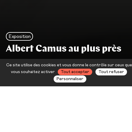
Exposition
Albert Camus au plus près
Une année, un auteur : Albert
Ce site utilise des cookies et vous donne le contrôle sur ceux que
Camus
vous souhaitez activer
Tout accepter
Tout refuser
Personnaliser
Dans le cadre de l’année Camus, le
site de Châteauvallon accueillera
pour quinze jours l’exposition
«
Albert Camus au plus près »
, sous