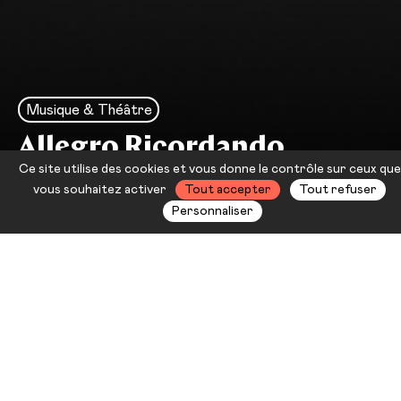
Musique & Théâtre
Allegro Ricordando
Ce site utilise des cookies et vous donne le contrôle sur ceux que
Je me souviens
vous souhaitez activer
Tout accepter
Tout refuser
Personnaliser
Imaginez un ensemble de chambre
et un accordéon, accompagnant
deux chanteuses et la comédienne
Christiane Cohendy qui nous parle
de la mémoire musicale. Le tout sur