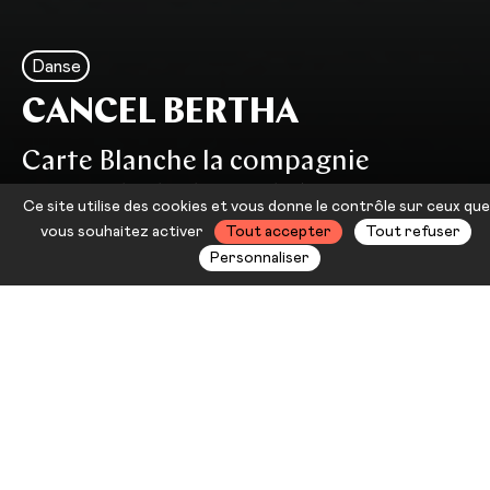
Danse
CANCEL BERTHA
Carte Blanche la compagnie
nationale de danse de Norvège Jan
Ce site utilise des cookies et vous donne le contrôle sur ceux que
Martens
vous souhaitez activer
Tout accepter
Tout refuser
Personnaliser
Fasciné par les polyrythmies, le
chorégraphe Jan Martens crée avec
les quatorze interprètes de Carte
Blanche – la compagnie nationale
de danse de Norvège, cette pièce