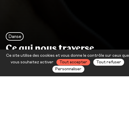
Danse
Ce qui nous traverse
Ce site utilise des cookies et vous donne le contrôle sur ceux que
Nawal Aït Benalla
vous souhaitez activer
Tout accepter
Tout refuser
Personnaliser
Sa pièce
Sur tes épaules
avait
séduit le public par sa danse
énergique dénonçant les
injonctions faites aux femmes. La
chorégraphe Nawal Aït Benalla