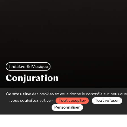
Théâtre & Musique
Conjuration
Objets scéniques et autres rituels
Ce site utilise des cookies et vous donne le contrôle sur ceux que
pour conjurer les temps obscurs
vous souhaitez activer
Tout accepter
Tout refuser
Personnaliser
À l’heure où le réchauffement