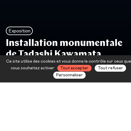
Exposition
Installation monumentale
de Tadashi Kawamata
Ce site utilise des cookies et vous donne le contrôle sur ceux que
Déplacement
vous souhaitez activer
Tout accepter
Tout refuser
Personnaliser
Les œuvres de Tadashi Kawamata,
le plus souvent éphémères, sont
généralement réalisées en bois,
parfois sous forme de matériaux de
récupération issus d’un