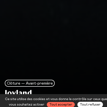
Clôture — Avant-première
Joyland
Ce site utilise des cookies et vous donne le contrôle sur ceux que
Saim Sadiq
vous souhaitez activer
Tout accepter
Tout refuser