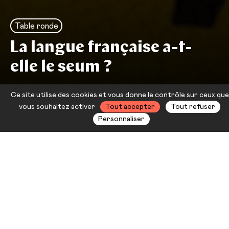
Table ronde
La langue française a-t-
elle le seum ?
Anne Abeillé — Médéric Gasquet-
Ce site utilise des cookies et vous donne le contrôle sur ceux que
Cyrus
vous souhaitez activer
Tout accepter
Tout refuser
Personnaliser
« La langue française n’est point
ﬁxée et ne se ﬁxera point »
annonçait déjà Victor Hugo il y a
200 ans. Pourtant les discours
catastrophistes autour d’un