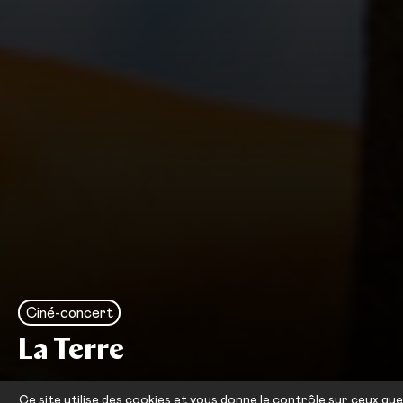
Ciné-concert
La Terre
Alexandre Dovjenko — Mariana
Ce site utilise des cookies et vous donne le contrôle sur ceux que