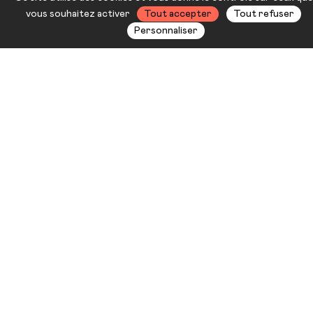
Sadovska
vous souhaitez activer
Tout accepter
Tout refuser
Personnaliser
À l’occasion de sa 17e édition, le
FiMé (Festival International des
Musiques d’Écran) témoigne de
son soutien à l’Ukraine en mettant
à l’honneur deux de ses artistes: le
cinéaste Alexandre Dovjenko,
considéré comme l’un des
fondateurs du cinéma ukrainien et
la chanteuse et musicienne
Mariana Sadovska, souvent
comparée à Björk.