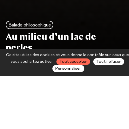
Balade philosophique
Au milieu d’un lac de
perles
Ce site utilise des cookies et vous donne le contrôle sur ceux que
Compagnie David Rolland
vous souhaitez activer
Tout accepter
Tout refuser
Personnaliser
Après
Happy Manif
, David Rolland
nous entraîne dans un tout autre
univers.
Au milieu d’un lac de perles
est une balade à faire en duo dans
les travées d’un cimetière, où les