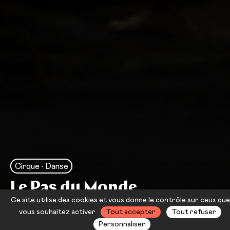
Cirque • Danse
Le Pas du Monde
Ce site utilise des cookies et vous donne le contrôle sur ceux que
Collectif XY
vous souhaitez activer
Tout accepter
Tout refuser
Personnaliser