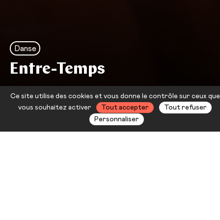
Danse
Entre-Temps
Compagnie DCA — Philippe
Ce site utilise des cookies et vous donne le contrôle sur ceux que
Decouflé
vous souhaitez activer
Tout accepter
Tout refuser
Personnaliser
Après avoir électrisé
l’Amphithéâtre avec
Stéréo
et son
énergie rock, Philippe Decouflé
revient avec une nouvelle création
haute en couleur, portée par neuf