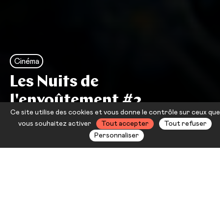
Cinéma
Les Nuits de
l'envoûtement #2
Ce site utilise des cookies et vous donne le contrôle sur ceux que
Midsommar
vous souhaitez activer
Tout accepter
Tout refuser
Personnaliser
Les Nuits de l’envoûtement : 3
nuits de cinéma, une conférence et
un DJ set pour explorer la figure de
la sorcière et (re)découvrir le Folk